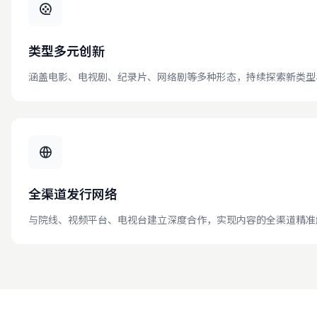
类型多元创新
涵盖电影、电视剧、纪录片、网络剧等多种形态，持续探索新类型
全渠道发行网络
与院线、视频平台、电视台建立深度合作，实现内容的全渠道精准