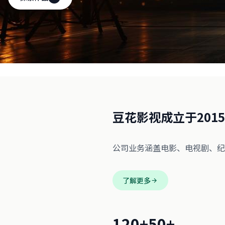
豆花影视成立于20
公司业务涵盖电影、电视剧、纪
了解更多
120+
50+