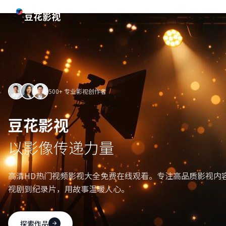
豆花影视
500+ 专业影视创作者
豆花影视
以影像传递力量
高清HD热门视频影视大全免费在线观看。专注高品质影视内
视剧到纪录片，用故事温暖人心。
探索作品