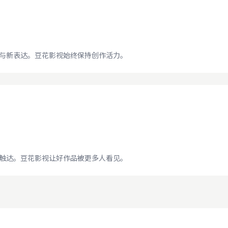
与新表达。豆花影视始终保持创作活力。
触达。豆花影视让好作品被更多人看见。