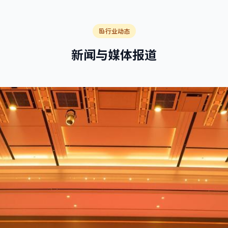
行业动态
新闻与媒体报道