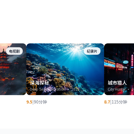
电视剧
纪录片
深海探秘
城市猎人
Deep Sea Exploration · 2025
City Hunter · 
9.5
|
90分钟
8.7
|
115分钟